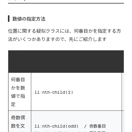
数値の指定方法
位置に関する疑似クラスには、何番目かを指定する方
法がいくつかありますので、先にご紹介します
指定方
記述方法
説
法
何番目
かを数
2
li:nth-child(2)
値で指
定
奇数偶
親
数を文
合
li:nth-child(odd) / 奇数番目