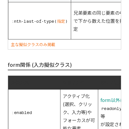
兄弟要素の同じ要素の中
で下から数えた位置を指
:nth-last-of-type(
指定
)
定
主な擬似クラスのみ掲載
form関係 (入力擬似クラス)
疑似要素
対象 / 要件
説明 / 注意点
アクティブ化
form以外に
(選択、クリッ
readonly, 
ク、入力等)や
:enabled
等
フォーカスが可
が設定されて
能な要素