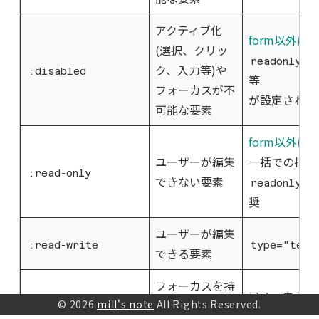
アクティブ化
form以外に
(選択、クリッ
readonly, 
ク、入力等)や
:disabled
等
フォーカスが不
が設定されて
可能な要素
form以外に
ユーザーが編集
一括での指定
:read-only
できない要素
属
readonly
奨
ユーザーが編集
:read-write
type="text
できる要素
フォーカスを持
フォーカスを
つ要素を
© 2026
mill's note
All Rights Reserved.
:focus
<input>, <