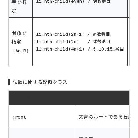
字で指
１
li:nth-child(even) / 偶数番目
定
場
A 
関数で
必
li:nth-child(2n-1) / 奇数番目
指定
li:nth-child(2n) / 偶数番目
B 
li:nth-child(4n+1) / 5,10,15…番目
(An+B)
n
ば
位置に関する疑似クラス
疑似要素
対象 / 要件
文書のルートである要素
:root