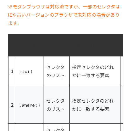
※モダンブラウザは対応済ですが、一部のセレクタは
IEや古いバージョンのブラウザで未対応の場合があり
ます。
引数(パラ
疑似要素
対象 / 要件
説明
メータ)
:i
セレクタ
指定セレクタのどれ
1
み
:is()
のリスト
かに一致する要素
事
:i
セレクタ
指定セレクタのどれ
定
2
:where()
のリスト
かに一致する要素
オ
な
セレクタ