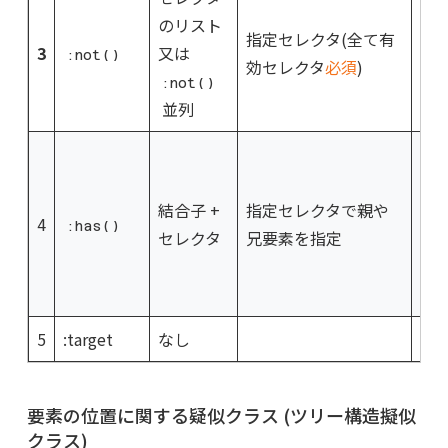
指
のリスト
指定セレクタ(全て有
タ
3
又は
:not()
効セレクタ
必須
)
:n
:not()
効
並列
親
—
結合子 +
指定セレクタで親や
選
4
:has()
セレクタ
兄要素を指定
兄
—
素
5
:target
なし
要素の位置に関する疑似クラス (ツリー構造擬似
クラス)