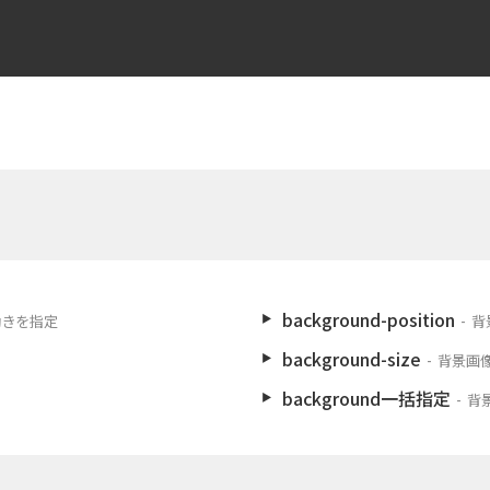
background-position
動きを指定
背
background-size
背景画
background一括指定
背